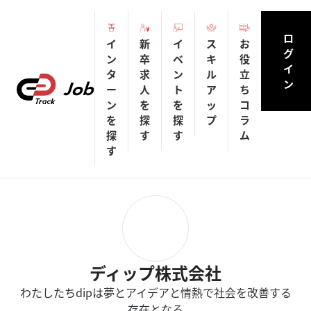
ロ
イ
新
イ
ス
お
グ
ン
卒
ベ
キ
役
イ
タ
求
ン
ル
立
ン
ー
人
ト
ア
ち
ン
を
を
ッ
コ
を
探
探
プ
ラ
探
す
す
ム
す
ディップ株式会社
わたしたちdipは夢とアイデアと情熱で社会を改善する
存在となる