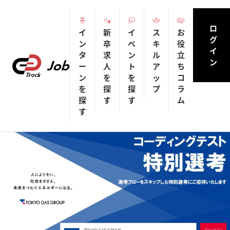
ロ
イ
新
イ
ス
お
グ
ン
卒
ベ
キ
役
イ
タ
求
ン
ル
立
ン
ー
人
ト
ア
ち
ン
を
を
ッ
コ
を
探
探
プ
ラ
探
す
す
ム
す