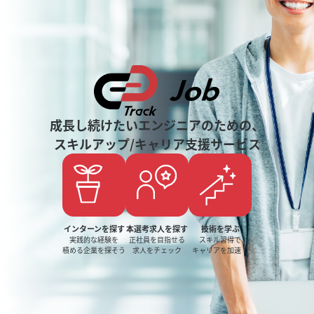
成長し続けたいエンジニアのための、
スキルアップ/キャリア支援サービス
インターンを探す
本選考求人を探す
技術を学ぶ
実践的な経験を
正社員を目指せる
スキル習得で
積める企業を探そう
求人をチェック
キャリアを加速！