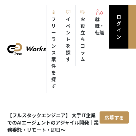
ロ
フ
イ
お
就
グ
リ
ベ
役
職・
イ
ー
ン
立
転職
ン
ラ
ト
ち
ン
を
コ
ス
探
ラ
案
す
ム
件
を
探
す
【フルスタックエンジニア】 大手IT企業
応募する
でのAIエージェントのアジャイル開発｜業
務委託・リモート・即日～