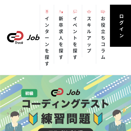
ロ
イ
新
イ
ス
お
グ
ン
卒
ベ
キ
役
イ
タ
求
ン
ル
立
ン
ー
人
ト
ア
ち
ン
を
を
ッ
コ
を
探
探
プ
ラ
探
す
す
ム
す