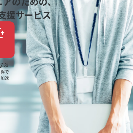
ニアのための、
支援サービス
学ぶ
習得で
を加速！